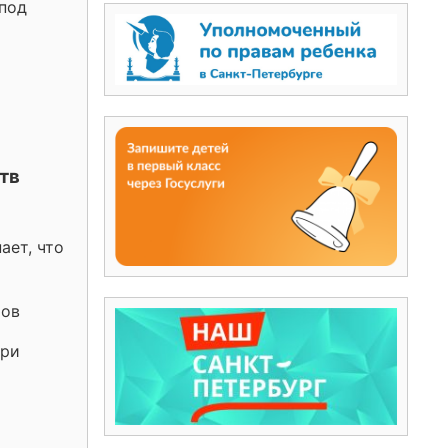
 под
тв
ает, что
тов
при