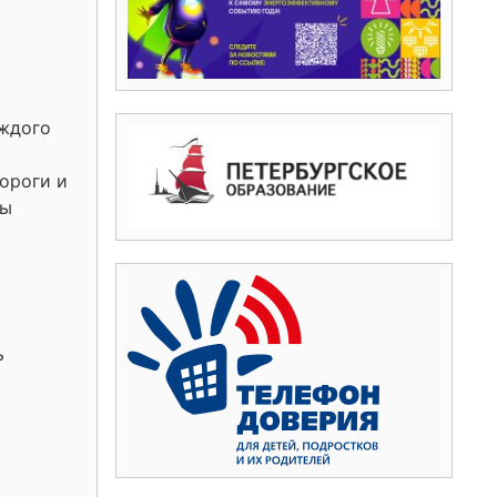
аждого
ороги и
ны
ь