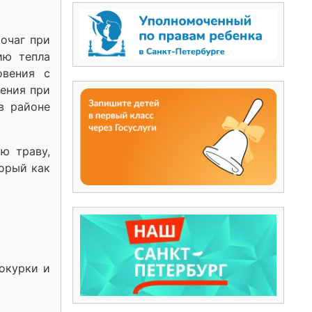
 очаг при
ию тепла
овения с
ения при
в районе
ю траву,
торый как
 окурки и