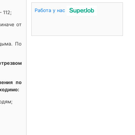
Работа у нас
 112;
иначе от
дыма. По
етрезвом
ления по
бходимо:
юдям;