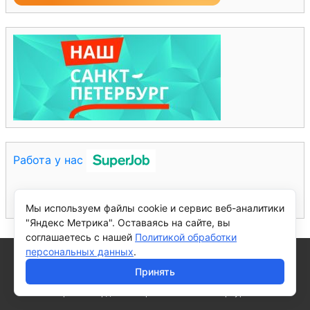
Работа у нас
Мы используем файлы cookie и сервис веб-аналитики
"Яндекс Метрика". Оставаясь на сайте, вы
соглашаетесь с нашей
Политикой обработки
персональных данных
.
© 2026 - Санкт-Петербургское государственное автономное
общеобразовательное учреждение средняя общеобразовательная
Принять
школа №577 с углубленным изучением английского языка
Красногвардейского района Санкт-Петербурга