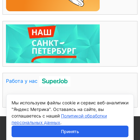
Работа у нас
Мы используем файлы cookie и сервис веб-аналитики
"Яндекс Метрика". Оставаясь на сайте, вы
соглашаетесь с нашей
Политикой обработки
персональных данных
.
© 2026 - Санкт-Петербургское государственное автономное
общеобразовательное учреждение средняя общеобразовательная
Принять
школа №577 с углубленным изучением английского языка