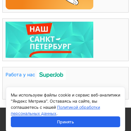
Работа у нас
Мы используем файлы cookie и сервис веб-аналитики
"Яндекс Метрика". Оставаясь на сайте, вы
соглашаетесь с нашей
Политикой обработки
персональных данных
.
© 2026 - Санкт-Петербургское государственное автономное
общеобразовательное учреждение средняя общеобразовательная
Принять
школа №577 с углубленным изучением английского языка
Красногвардейского района Санкт-Петербурга