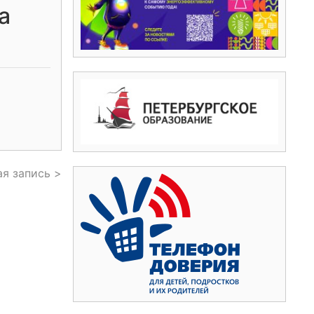
а
я запись >